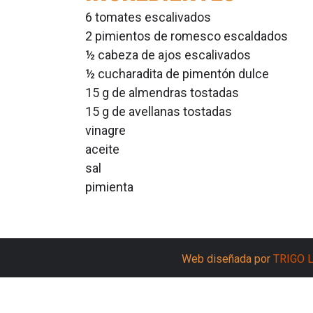
6 tomates escalivados
2 pimientos de romesco escaldados
½ cabeza de ajos escalivados
½ cucharadita de pimentón dulce
15 g de almendras tostadas
15 g de avellanas tostadas
vinagre
aceite
sal
pimienta
Web diseñada por
TRIGO 