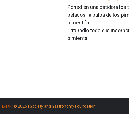
Poned en una batidora los t
pelados, la pulpa de los pim
pimentón.
Trituradlo todo e id incorpor
pimienta.
LIMPIO
© 2025 |
Society and Gastronomy Foundation