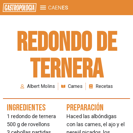
CA
EN
ES
Redondo de
ternera
Albert Molins
Carnes
Recetas
ingredientes
preparación
1 redondo de ternera
Haced las albóndigas
500 g de rovellons
con las carnes, el ajo y el
3 cebollas partidas
perejil picados, los